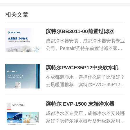
相关文章
滨特尔BB3011-00前置过滤器
成都净水器安装，成都净水器安装专业
公司。Pentair/滨特尔前置过滤器家用
自来水全屋大流量正反冲洗净水器 美
国滨特尔，专注水处理86年。大流量
滨特尔PWCE35P12中央软水机
高密度过滤，316不锈钢过滤网，反冲
在成都装净水，选择什么牌子比较好？
式冲洗，瞬...
云晨暖通推荐，滨特尔PWCE35P12中
央软水机 家用全屋全自动 除垢软化水
质 中央净水。 滨特尔中央软水机，操
滨特尔 EVP-1500 末端净水器
作简单，屏幕超大显示，全自动电子控
成都净水器专卖店，成都净水器安装哪
制阀，产水...
家好？滨特尔净水器母婴升级款家用滨
特尔 EVP-1500 末端净水器 保留天然