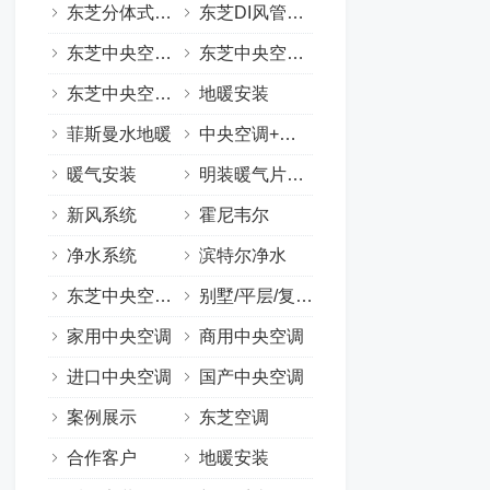
东芝分体式挂机
东芝DI风管机系列
东芝中央空调MiNi-SMMS系列
东芝中央空调SUPER MMS-e/i/R系列
东芝中央空调SUPER MMS-U系列
地暖安装
菲斯曼水地暖
中央空调+地暖两联供
暖气安装
明装暖气片安装
新风系统
霍尼韦尔
净水系统
滨特尔净水
东芝中央空调（按用途分）
别墅/平层/复式空调
家用中央空调
商用中央空调
进口中央空调
国产中央空调
案例展示
东芝空调
合作客户
地暖安装