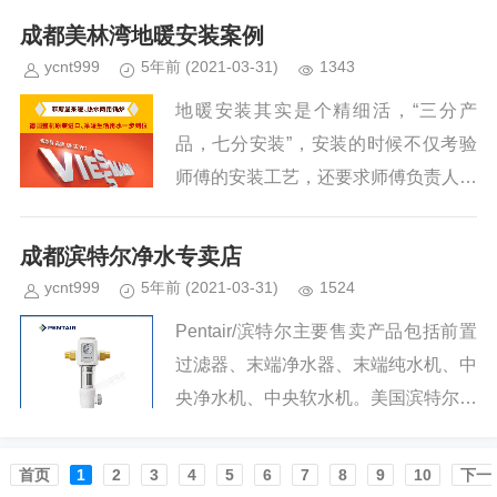
安装位置。...
成都美林湾地暖安装案例
ycnt999
5年前
(2021-03-31)
1343
地暖安装其实是个精细活，“三分产
品，七分安装”，安装的时候不仅考验
师傅的安装工艺，还要求师傅负责人以
及耐心。在成都装地暖就找地暖专业公
司，云晨暖通为您服务。...
成都滨特尔净水专卖店
ycnt999
5年前
(2021-03-31)
1524
Pentair/滨特尔主要售卖产品包括前置
过滤器、末端净水器、末端纯水机、中
央净水机、中央软水机。美国滨特尔，
专注水处理86年。大流量高密度过
滤，316不锈钢过滤网，反冲式冲洗，
首页️
1
2
3
4
5
6
7
8
9
10
下一