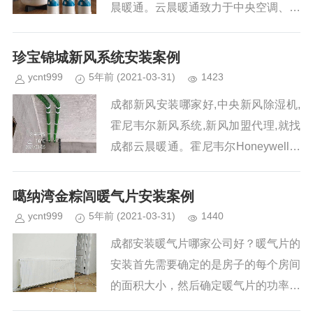
晨暖通。云晨暖通致力于中央空调、地
暖、新风、净水安装，全部采用大牌品
牌，价格合理，施工队伍都是自...
珍宝锦城新风系统安装案例
ycnt999
5年前
(2021-03-31)
1423
成都新风安装哪家好,中央新风除湿机,
霍尼韦尔新风系统,新风加盟代理,就找
成都云晨暖通。霍尼韦尔Honeywell全
热新风交换机高静压ERD系列，成都
地区霍尼韦尔新风系统直营店，独特全
噶纳湾金粽闾暖气片安装案例
热...
ycnt999
5年前
(2021-03-31)
1440
成都安装暖气片哪家公司好？暖气片的
安装首先需要确定的是房子的每个房间
的面积大小，然后确定暖气片的功率大
小，确定采暖炉的功率大小，最后确定