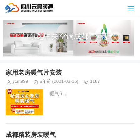
东芝中央空调成都直营店
家用老房暖气片安装
ycnt999
5年前
(2021-03-15)
1167
暖气6...
成都精装房装暖气