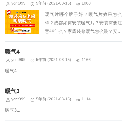
ycnt999
5年前
(2021-03-15)
1088
暖气片哪个牌子好？暖气片效果怎么
样？成都如何安装暖气片？安装需要注
意些什么？家庭装修暖气怎么装？安装
流程？成都暖气安装公司哪家好？成都
精装房暖气安装 一天完工 施工保护 不
暖气4
破...
ycnt999
5年前
(2021-03-15)
1166
暖气4...
暖气3
ycnt999
5年前
(2021-03-15)
1114
暖气3...